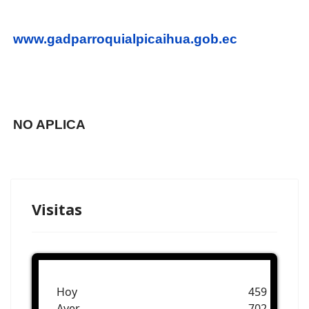
www.gadparroquialpicaihua.gob.ec
NO APLICA
Visitas
Hoy
459
Ayer
702